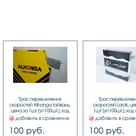
Трос переключения 
Трос переключен
скоростей Alhonga тайвань, 
скоростей Lorak, цен
цена за 1шт (уп100шт.), код 
1шт (уп100шт.), код
40708
добавить в сравнение
добавить в срав
100 руб.
100 руб.