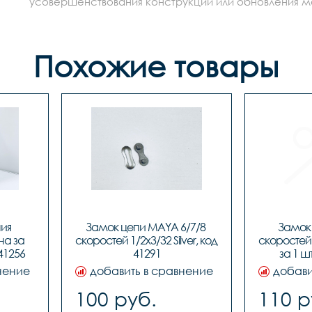
усовершенствования конструкции или обновления моде
Похожие товары
ия 
Замок цепи MAYA 6/7/8 
Замок 
а за 
скоростей 1/2x3/32 Silver, код 
скоростей 
 41256
41291
за 1 ш
нение
добавить в сравнение
добави
100 руб.
110 р