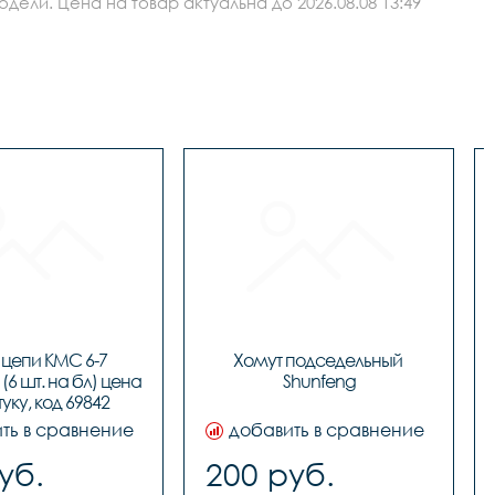
ли. Цена на товар актуальна до 2026.08.08 13:49
цепи KMC 6-7 
Хомут подседельный 
(6 шт. на бл) цена 
Shunfeng
туку, код 69842
ть в сравнение
добавить в сравнение
уб.
200 руб.