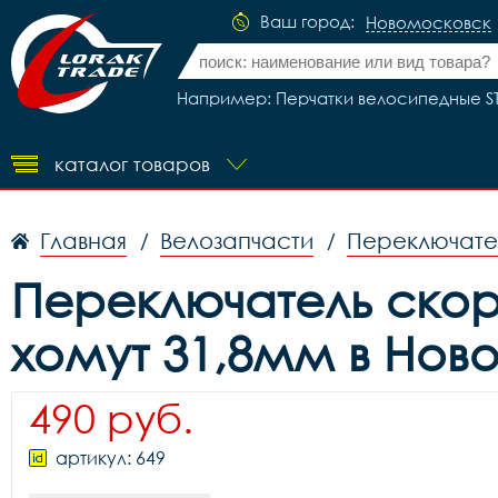
Ваш город:
Новомосковск
Например: Перчатки велосипедные S
каталог товаров
Главная
Велозапчасти
Переключате
/
/
Переключатель скоро
хомут 31,8мм в Нов
490 руб.
артикул: 649