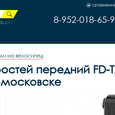
сравнени
8-952-018-65-
TG 61884 (кожа+лайкра)
ли на велосипед
стей передний FD-TZ 
омосковске