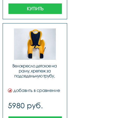
КУПИТЬ
Велокресло детское на 
раму, крепеж за 
подседельную трубу, 
модель Elibas T, Цвет: 
оранжевый, код 92070539
добавить в сравнение
5980 руб.