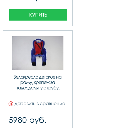
КУПИТЬ
Велокресло детское на 
раму, крепеж за 
подседельную трубу, 
модель Elibas T, Цвет: синий, 
код 92070544
добавить в сравнение
5980 руб.