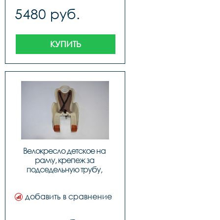
5480 руб.
КУПИТЬ
Велокресло детское на 
раму, крепеж за 
подседельную трубу, 
модель Elibas T, Цвет: 
бежевый, код 92070524
добавить в сравнение