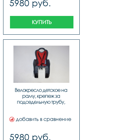
5980 руб.
КУПИТЬ
Велокресло детское на 
раму, крепеж за 
подседельную трубу, 
модель Elibas T, Цвет: темно-
серый, код 92070534
добавить в сравнение
5980 руб.