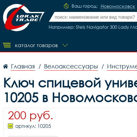
Ваш город:
Новомосковск
Например: Stels Navigator 300 Lady Ма
каталог товаров
Главная
Велоаксессуары
Инструме
/
/
Ключ спицевой униве
10205 в Новомосков
200 руб.
артикул: 10205