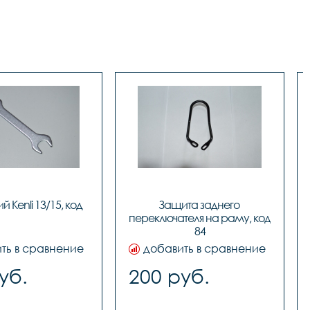
й Kenli 13/15, код 
Защита заднего 
0266													
переключателя на раму, код 
84
ть в сравнение
добавить в сравнение
уб.
200 руб.