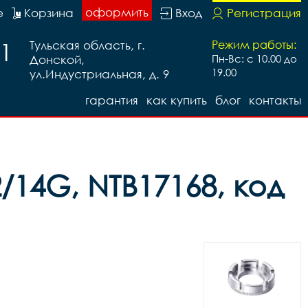
оформить
е
Корзина
Вход
Регистрация
91
Тульская область, г.
Режим работы:
Донской,
Пн-Вс: с 10.00 до
19.00
ул.Индустриальная, д. 9
гарантия
как купить
блог
контакты
/14G, NTB17168, код