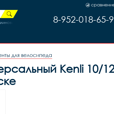
сравнени
8-952-018-65-
линовый рама 20 (на рост 178-185) (28)
нты для велосипеда
рсальный Kenli 10/12
ске