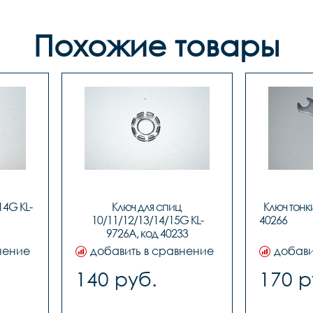
Похожие товары
14G KL-
Ключ для спиц 
Ключ тонки
10/11/12/13/14/15G KL-
4
9726A, код 40233
нение
добавить в сравнение
добави
140 руб.
170 р