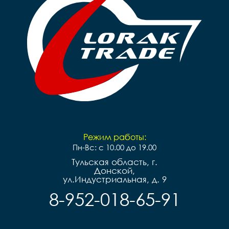
Руль		steel 

Грипсы		цветные

Грипсы		цветные

Седло		детское на 
Седло		детское на 
пружинах

пружинах

Педали		Пластиковые

Педали		Пластиковые

Подседельный штырь	
Подседельный штырь		
сталь

сталь

Вес		10.2 к
Вес		9.7 кг
Режим работы:
Пн-Вс: с 10.00 до 19.00
Тульская область, г.
Донской,
ул.Индустриальная, д. 9
8-952-018-65-91