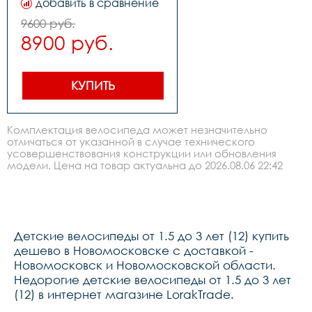
добавить в сравнение
12,цвет: 
фиолетоворозовый,вилкасталь,задний 
9600 руб.
переключатель-,передний 
8900 руб.
переключатель-,манетки-,шатуны 
системасталь 
односоставной,задние 
звездысталь,цепь1 ск. 
,каретка на 
КУПИТЬ
подшипниках,тормоза 
задний- ножной, 
передний-
ручной,покрышки12*2,125 
Комплектация велосипеда может незначительно
wanda,втулкисталь,ободасталь 
отличаться от указанной в случае технического
,рулеваярезьбовая 
усовершенствования конструкции или обновления
,выноссталь,рульсталь,грипсыblack,седлодетское,пед
штырьсталь,вес- кг
модели. Цена на товар актуальна до 2026.08.06 22:42
Детские велосипеды от 1.5 до 3 лет (12) купить
дешево в Новомосковске с доставкой -
Новомосковск и Новомосковской области.
Недорогие детские велосипеды от 1.5 до 3 лет
(12) в интернет магазине LorakTrade.